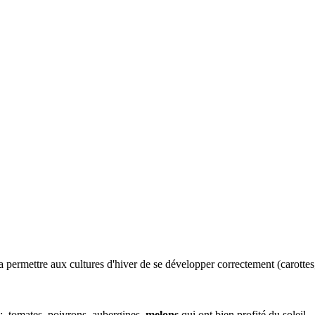
 permettre aux cultures d'hiver de se développer correctement (carottes
ce: tomates, poivrons, aubergines,
melons
qui ont bien profité du soleil.