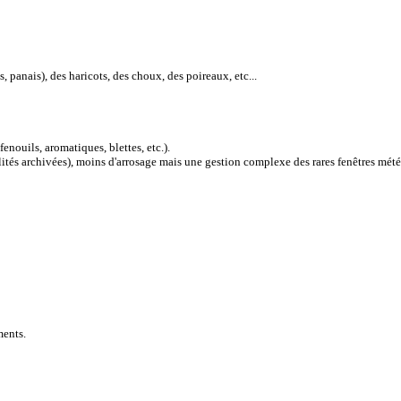
, panais), des haricots, des choux, des poireaux, etc...
enouils, aromatiques, blettes, etc.).
alités archivées), moins d'arrosage mais une gestion complexe des rares fenêtres mét
ments.