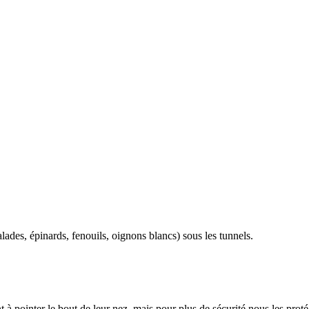
alades, épinards, fenouils, oignons blancs) sous les tunnels.
à pointer le bout de leur nez, mais pour plus de sécurité nous les proté