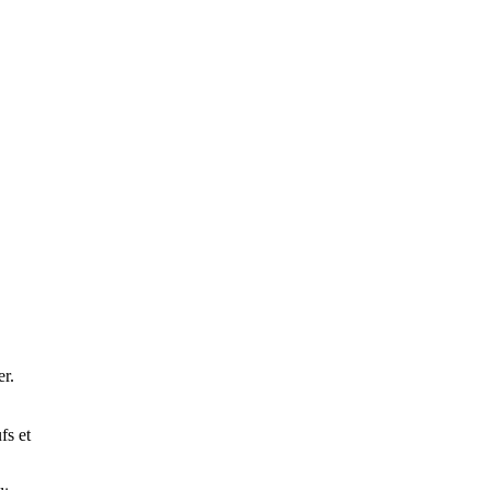
er.
fs et